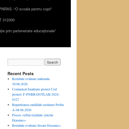
PNRAS -“O scoala pentru copii”
 312300
ie prin parteneriate educaționale”
Recent Posts
Rezultate evaluare nationala
30.06.2026
Comunicat finalizare proiect Cod
proiect: F-PNRR-DOTLAB-2024-
0327
Repartizarea candidati sustinere Proba
A-08.06.2026
Proces verbal rezultate selectie
Erasmus+
Rezultate evaluare dosare Erasmus+