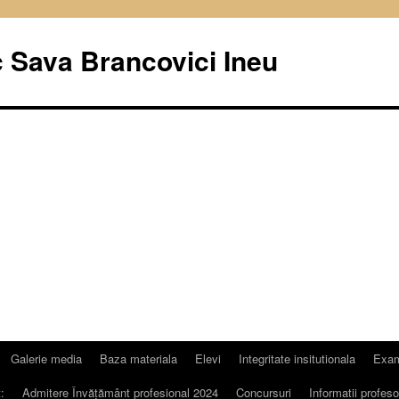
c Sava Brancovici Ineu
Galerie media
Baza materiala
Elevi
Integritate insitutionala
Exa
:
Admitere Învățământ profesional 2024
Concursuri
Informatii profeso