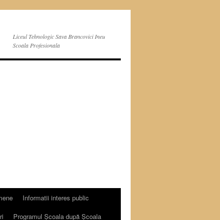
Liceul Tehnologic Sava Brancovici Ineu
Scoala Profesionala
mene
Informatii interes public
ri
Programul Școala după Școala