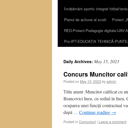
Învățământ sportiv integrat fotbal/tenis
content
Planul de actiune al scolii
Proiect
RED-Proiect-Pedagogie digitala-UAV-A
Pro-IPT-EDUCAȚIA TEHNICĂ-PUNT
May 15, 2023
Daily Archives:
Concurs Muncitor calif
Posted on
May 15, 2023
by
admin
Titlu anunt :Muncitor calificat cu a
Brancovici Ineu, cu sediul în Ineu, 
ocuparea unei funcții contractual v
după …
Continue reading
→
Posted in
Concursuri
|
Leave a comment