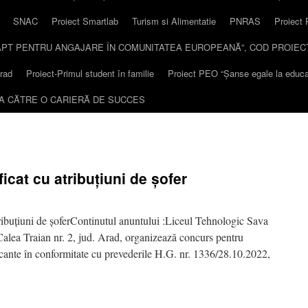
SNAC
Proiect Smartlab
Turism si Alimentatie
PNRAS
Proiect 
 „APT PENTRU ANGAJARE ÎN COMUNITATEA EUROPEANĂ”, COD PROIECT
rad
Proiect-Primul student în familie
Proiect PEO “Șanse egale la educaț
EA CĂTRE O CARIERĂ DE SUCCES
icat cu atribuțiuni de șofer
tribuțiuni de șoferContinutul anuntului :Liceul Tehnologic Sava
Calea Traian nr. 2, jud. Arad, organizează concurs pentru
acante în conformitate cu prevederile H.G. nr. 1336/28.10.2022,