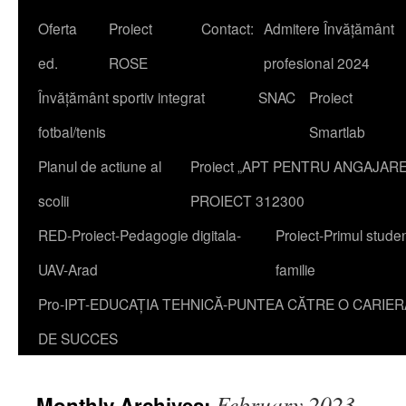
Oferta
Proiect
Contact:
Admitere Învățământ
content
ed.
ROSE
profesional 2024
Învățământ sportiv integrat
SNAC
Proiect
fotbal/tenis
Smartlab
Planul de actiune al
Proiect „APT PENTRU ANGAJAR
scolii
PROIECT 312300
RED-Proiect-Pedagogie digitala-
Proiect-Primul studen
UAV-Arad
familie
Pro-IPT-EDUCAȚIA TEHNICĂ-PUNTEA CĂTRE O CARIER
DE SUCCES
February 2023
Monthly Archives: