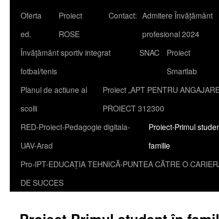
Oferta
Proiect
Contact:
Admitere Învățământ
content
ed.
ROSE
profesional 2024
Învățământ sportiv integrat
SNAC
Proiect
fotbal/tenis
Smartlab
Planul de actiune al
Proiect „APT PENTRU ANGAJAR
scolii
PROIECT 312300
RED-Proiect-Pedagogie digitala-
Proiect-Primul studen
UAV-Arad
familie
Pro-IPT-EDUCAȚIA TEHNICĂ-PUNTEA CĂTRE O CARIER
DE SUCCES
Proiect-Primul student în famil