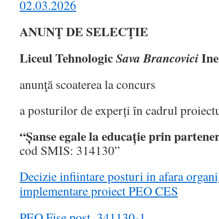
02.03.2026
ANUNŢ DE SELECŢIE
Liceul Tehnologic
Ine
Sava Brancovici
anunţă scoaterea la concurs
a posturilor de experți în cadrul proiect
“Șanse egale la educație prin partene
cod SMIS: 314130”
Decizie infiintare posturi in afara orga
implementare proiect PEO CES
PEO Fise post_341130-1