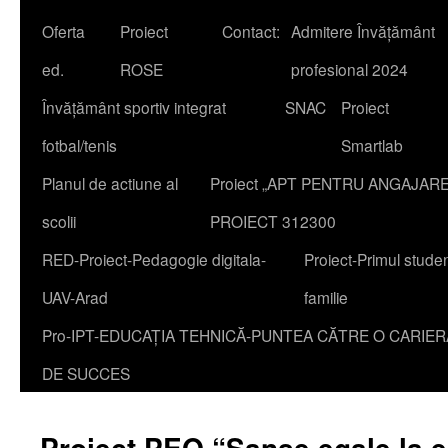
Oferta
Proiect
Contact:
Admitere Învățământ
content
ed.
ROSE
profesional 2024
Învățământ sportiv integrat
SNAC
Proiect
fotbal/tenis
Smartlab
Planul de actiune al
Proiect „APT PENTRU ANGAJAR
scolii
PROIECT 312300
RED-Proiect-Pedagogie digitala-
Proiect-Primul studen
UAV-Arad
familie
Pro-IPT-EDUCAȚIA TEHNICĂ-PUNTEA CĂTRE O CARIER
DE SUCCES
Proiect PEO “Șanse egale la e