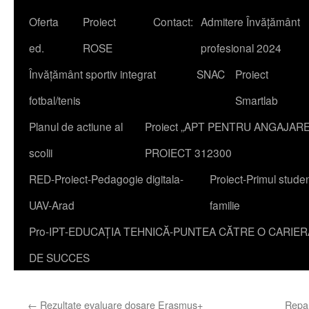
Oferta
Proiect
Contact:
Admitere Învățământ
content
ed.
ROSE
profesional 2024
Învățământ sportiv integrat
SNAC
Proiect
fotbal/tenis
Smartlab
Planul de actiune al
Proiect „APT PENTRU ANGAJAR
scolii
PROIECT 312300
RED-Proiect-Pedagogie digitala-
Proiect-Primul studen
UAV-Arad
familie
Pro-IPT-EDUCAȚIA TEHNICĂ-PUNTEA CĂTRE O CARIER
DE SUCCES
←
Rezultate evaluare dosare Erasmus+
Repar