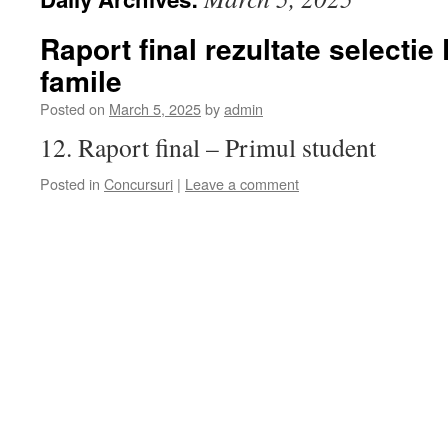
Raport final rezultate selectie
famile
Posted on
March 5, 2025
by
admin
12. Raport final – Primul student
Posted in
Concursuri
|
Leave a comment