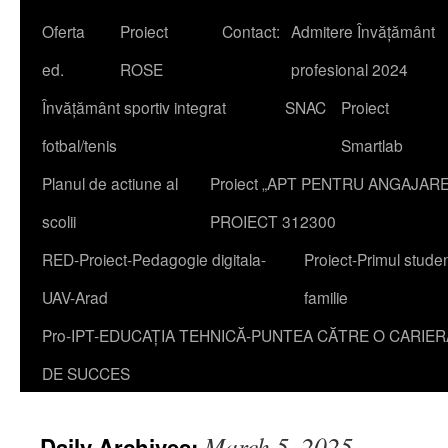
Oferta
Proiect
Contact:
Admitere Învățământ
content
ed.
ROSE
profesional 2024
Învățământ sportiv integrat
SNAC
Proiect
fotbal/tenis
Smartlab
Planul de actiune al
Proiect „APT PENTRU ANGAJAR
scolii
PROIECT 312300
RED-Proiect-Pedagogie digitala-
Proiect-Primul studen
UAV-Arad
familie
Pro-IPT-EDUCAȚIA TEHNICĂ-PUNTEA CĂTRE O CARIER
DE SUCCES
March 5, 2025
Daily Archives: