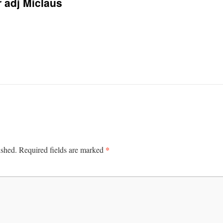
r adj Miclaus
*
ished.
Required fields are marked