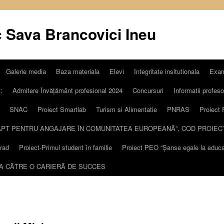
c Sava Brancovici Ineu
Galerie media
Baza materiala
Elevi
Integritate insitutionala
Exa
:
Admitere Învățământ profesional 2024
Concursuri
Informatii profeso
SNAC
Proiect Smartlab
Turism si Alimentatie
PNRAS
Proiect 
 „APT PENTRU ANGAJARE ÎN COMUNITATEA EUROPEANĂ”, COD PROIECT
rad
Proiect-Primul student în familie
Proiect PEO “Șanse egale la educaț
EA CĂTRE O CARIERĂ DE SUCCES