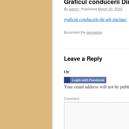
Graficul conducerii Di
By
admin
|
Published
March 20, 2025
graficul-conducerii-dir-adj-miclaus
Bookmark the
permalink
.
Leave a Reply
Or
Login with Facebook
Your email address will not be publ
Comment