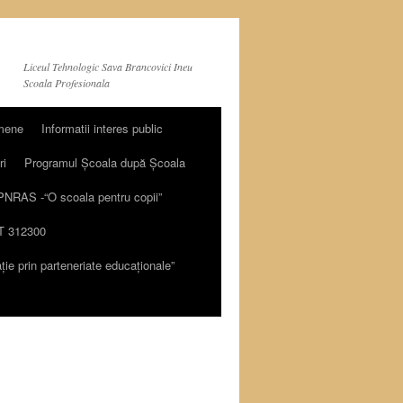
Liceul Tehnologic Sava Brancovici Ineu
Scoala Profesionala
mene
Informatii interes public
ri
Programul Școala după Școala
PNRAS -“O scoala pentru copii”
 312300
ie prin parteneriate educaționale”