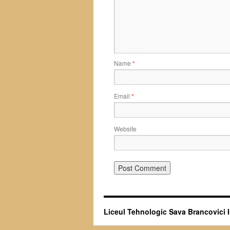
Name
*
Email
*
Website
Liceul Tehnologic Sava Brancovici 