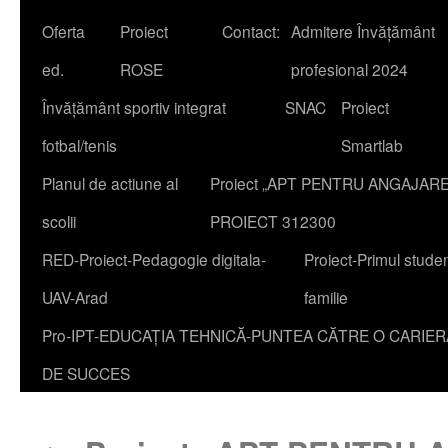
Oferta
Proiect
Contact:
Admitere Învățământ
content
ed.
ROSE
profesional 2024
Învățământ sportiv integrat
SNAC
Proiect
fotbal/tenis
Smartlab
Planul de actiune al
Proiect „APT PENTRU ANGAJAR
scolii
PROIECT 312300
RED-Proiect-Pedagogie digitala-
Proiect-Primul studen
UAV-Arad
familie
Pro-IPT-EDUCAȚIA TEHNICĂ-PUNTEA CĂTRE O CARIER
DE SUCCES