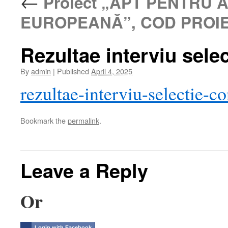
←
Proiect „APT PENTRU
EUROPEANĂ”, COD PROIE
Rezultae interviu sele
By
admin
|
Published
April 4, 2025
rezultae-interviu-selectie-c
Bookmark the
permalink
.
Leave a Reply
Or
Login with Facebook