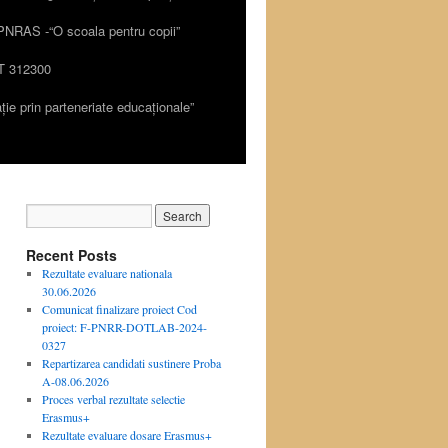
PNRAS -“O scoala pentru copii”
 312300
ie prin parteneriate educaționale”
Recent Posts
Rezultate evaluare nationala
30.06.2026
Comunicat finalizare proiect Cod
proiect: F-PNRR-DOTLAB-2024-
0327
Repartizarea candidati sustinere Proba
A-08.06.2026
Proces verbal rezultate selectie
Erasmus+
Rezultate evaluare dosare Erasmus+