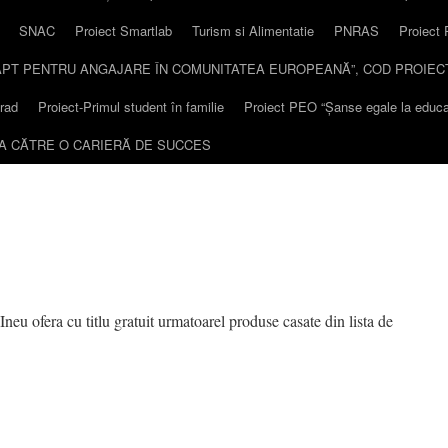
SNAC
Proiect Smartlab
Turism si Alimentatie
PNRAS
Proiect 
 „APT PENTRU ANGAJARE ÎN COMUNITATEA EUROPEANĂ”, COD PROIECT
rad
Proiect-Primul student în familie
Proiect PEO “Șanse egale la educaț
EA CĂTRE O CARIERĂ DE SUCCES
eu ofera cu titlu gratuit urmatoarel produse casate din lista de