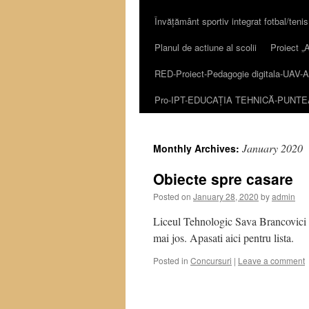
Învățământ sportiv integrat fotbal/tenis
content
Planul de actiune al scolii
Proiect
RED-Proiect-Pedagogie digitala-UAV-A
Pro-IPT-EDUCAȚIA TEHNICĂ-PUNT
January 2020
Monthly Archives:
Obiecte spre casare
Posted on
January 28, 2020
by
admin
Liceul Tehnologic Sava Brancovici In
mai jos. Apasati aici pentru lista.
Posted in
Concursuri
|
Leave a comment