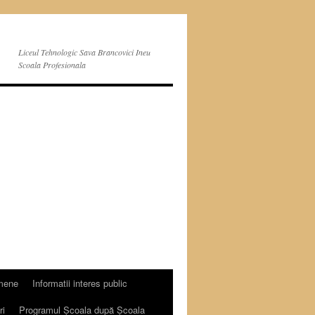
Liceul Tehnologic Sava Brancovici Ineu
Scoala Profesionala
mene
Informatii interes public
ri
Programul Școala după Școala