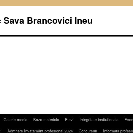
c Sava Brancovici Ineu
Galerie media
Baza materiala
Elevi
Integritate insitutionala
Exa
:
Admitere Învățământ profesional 2024
Concursuri
Informatii profeso