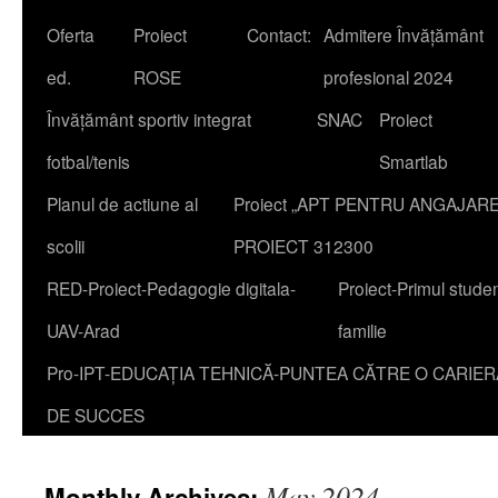
Oferta
Proiect
Contact:
Admitere Învățământ
content
ed.
ROSE
profesional 2024
Învățământ sportiv integrat
SNAC
Proiect
fotbal/tenis
Smartlab
Planul de actiune al
Proiect „APT PENTRU ANGAJAR
scolii
PROIECT 312300
RED-Proiect-Pedagogie digitala-
Proiect-Primul studen
UAV-Arad
familie
Pro-IPT-EDUCAȚIA TEHNICĂ-PUNTEA CĂTRE O CARIER
DE SUCCES
May 2024
Monthly Archives: