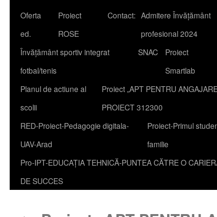
Oferta
Proiect
Contact:
Admitere Învățământ
content
ed.
ROSE
profesional 2024
Învățământ sportiv integrat
SNAC
Proiect
fotbal/tenis
Smartlab
Planul de actiune al
Proiect „APT PENTRU ANGAJAR
scolii
PROIECT 312300
RED-Proiect-Pedagogie digitala-
Proiect-Primul studen
UAV-Arad
familie
Pro-IPT-EDUCAȚIA TEHNICĂ-PUNTEA CĂTRE O CARIER
DE SUCCES