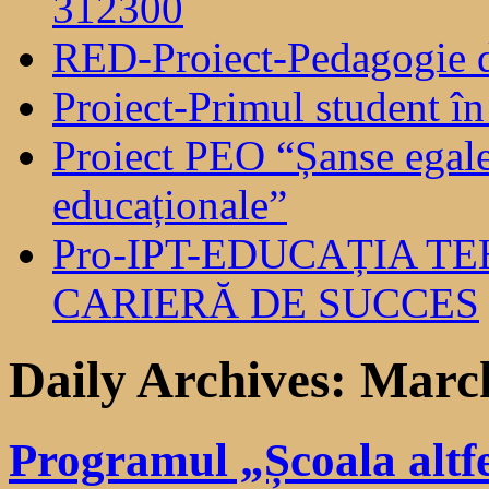
312300
RED-Proiect-Pedagogie 
Proiect-Primul student în
Proiect PEO “Șanse egale 
educaționale”
Pro-IPT-EDUCAȚIA T
CARIERĂ DE SUCCES
Daily Archives:
March
Programul „Școala altfel